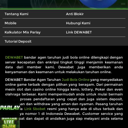
Tentang Kami
Anti Blokir
Mobile
Hubungi Kami
Kalkulator Mix Parlay
Link DEWABET
Tutorial Deposit
DEWABET
bandar agen taruhan judi bola online dilengkapi dengan
server kecepatan dan enkripsi tingkat tinggi menjamin keamanan
data dari member kami, Dewabet juga memberikan anda
kenyamanan dan keamanan untuk melakukan taruhan online.
DEWABET Bandar Agen Taruhan
Judi Bola Online
yang menyediakan
online game terbaik dengan pilihan yang beragam. Dari permainan
mesin slot dan casino online hingga keno, lottery, Poker dan even
olahraga terbesar. Kami mempermudah anda untuk mulai bermain
dengan proses pendaftaran yang cepat dan juga sistem deposit,
pengiriman dan withdraw yang aman dan nyaman. Pasang taruhan
bola anda
Link Sbobet
resmi yang hanya ada di situs terbaik dan
Play Now
terpercaya nomor 1 di Indonesia Dewabet. Customer service yang
bersahabat dan dapat di andalkan juga siap melayani anda selama
24/7.