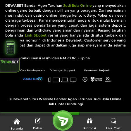
DEWABET Bandar Agen Taruhan
Judi Bola Online
yang menyediakan
online game terbaik dengan pilihan yang beragam. Dari permainan
mesin slot dan casino online hingga keno, lottery, Poker dan even
olahraga terbesar. Kami mempermudah anda untuk mulai bermain
dengan proses pendaftaran yang cepat dan juga sistem deposit,
pengiriman dan withdraw yang aman dan nyaman. Pasang taruhan
bola anda
Link Sbobet
resmi yang hanya ada di situs terbaik dan
terpercaya nomor 1 di Indonesia Dewabet. Customer service yang
bersahabat dan dapat di andalkan juga siap melayani anda selama
24/7.
Kami memiliki lisensi resmi dari PAGCOR, Filipina
Cara Pembayaran :
Dukungan Support
Keamanan Terjamin
© Dewabet Situs Website Bandar Agen Taruhan Judi Bola Online.
Hak Cipta Dilindungi.
Play Now
Daftar
Promosi
Live Chat
Beranda