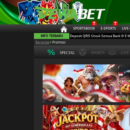
SPORTSBOOK
E-SPORTS
LIVE
amat Datang di DEWABET! Deposit QRIS Untuk Semua Bank & E-Wallet Gratis | Nik
INFO TERBARU
Beranda
Promosi
SPECIAL
SPORTS
LIVE