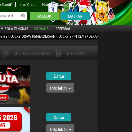
a Sandi?
Live Chat
Hubungi Kami
DAFTAR
M BOLA TANGKAS
PROMOSI
REFERRAL
EMERDEKAAN | LUCKY SPIN KEMERDEKAAN | PROMO GOAL 15% MENIT 88+ – AFF CUP (HYU
MM BOLATANGKAS
E-SPORTS
Daftar
Info lebih
Daftar
Info lebih